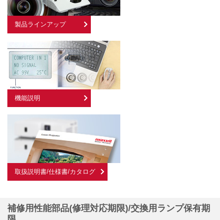
製品ラインアップ
機能説明
取扱説明書/仕様書/カタログ
補修用性能部品(修理対応期限)/交換用ランプ保有期
限